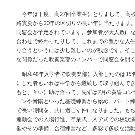
今年は丁度、高27回卒業生にとりまして、高校
路震災から30年の区切りの良い年に当たります。
同窓会が予定されています。参加者が大人数に
合わせで終わったりして、これまでの豊かな人
り合うというには少し難しいのが残念です。そ
な関係だった吹奏楽部のメンバーで同窓会を開
昭和48年入学者で吹奏楽部に入部したのは15
にした者もいれば中学から継続して取り組んで
もと、互いに助け合って、先ずは7月の黄昏コン
ーンや音階といった基礎練習から始め、パート
で長い時間を、共に過ごす仲になりました。も
運動会での入場行進、卒業式、入学式での校歌
催やその準備、合宿練習など、多彩で多岐な活