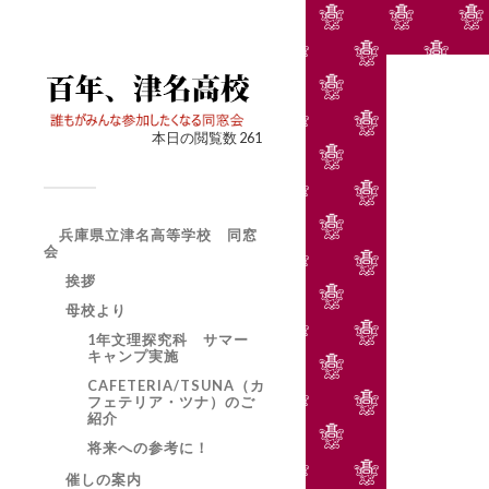
本日の閲覧数 261
兵庫県立津名高等学校 同窓
会
挨拶
母校より
1年文理探究科 サマー
キャンプ実施
CAFETERIA/TSUNA（カ
フェテリア・ツナ）のご
紹介
将来への参考に！
催しの案内