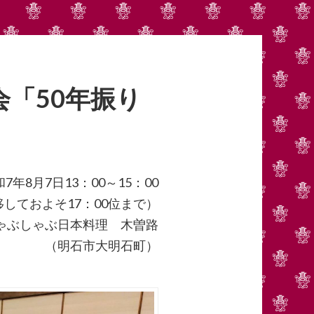
会「50年振り
7年8月7日13：00～15：00
しておよそ17：00位まで）
ゃぶしゃぶ日本料理 木曽路
（明石市大明石町）