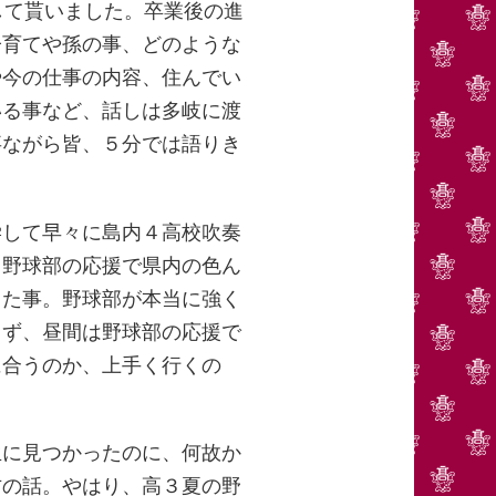
して貰いました。卒業後の進
子育てや孫の事、どのような
や今の仕事の内容、住んでい
いる事など、話しは多岐に渡
事ながら皆、５分では語りき
して早々に島内４高校吹奏
、野球部の応援で県内の色ん
った事。野球部が本当に強く
らず、昼間は野球部の応援で
に合うのか、上手く行くの
に見つかったのに、何故か
方の話。やはり、高３夏の野