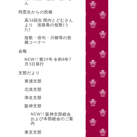
ん
同窓生からの投稿
高16回生 岡内とどむさん
より 淡路島の短歌(う
た)
短歌・俳句・川柳等の投
稿コーナー
会報
NEW!! 第29号 令和8年7
月1日発行
支部だより
東浦支部
北淡支部
津名支部
阪神支部
NEW!! 阪神支部総会
および本部総会のご案
内
東京支部