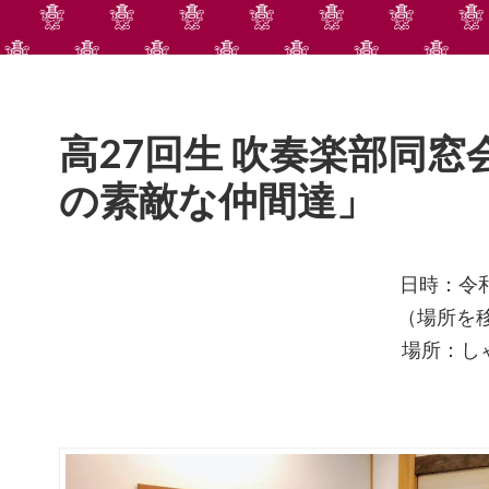
高27回生 吹奏楽部同窓
の素敵な仲間達」
日時：令和
（場所を移
場所：し