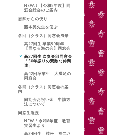
NEW!! 【令和8年度】同
窓会総会のご案内
恩師からの便り
藤本晃先生を偲ぶ
各回（クラス）同窓会風景
高27回生 卒業50周年
【母なる海の会】同窓会
高27回生 吹奏楽部同窓会
「50年振りの素敵な仲間
達」
高42回卒業生 大満足の
同窓会
各回（クラス）同窓会の案
内
同期会お祝い金 申請方
法について
同窓生近況
NEW!! 令和8年度 教育
実習生より
高34回生 植松 浩二さ