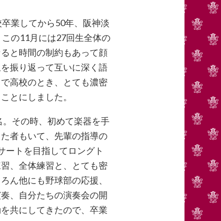
卒業してから50年、阪神淡
この11月には27回生全体の
なると時間の制約もあって顔
生を振り返って互いに深く語
こで高校のとき、とても濃密
くことにしました。
名。その時、初めて楽器を手
きた者もいて、先輩の指導の
サートを目指してロングト
練習、全体練習と、とても密
ちろん他にも野球部の応援、
演奏、自分たちの演奏会の開
動を共にしてきたので、卒業