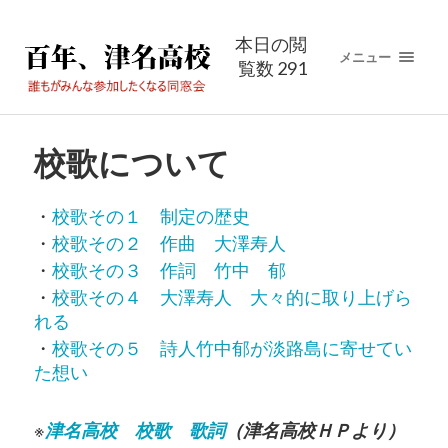
本日の閲
メニュー
覧数 291
校歌について
・
校歌その１ 制定の歴史
・
校歌その２ 作曲 大澤寿人
・
校歌その３ 作詞 竹中 郁
・
校歌その４ 大澤寿人 大々的に取り上げら
れる
・
校歌その５ 詩人竹中郁が淡路島に寄せてい
た想い
※
津名高校 校歌 歌詞
（津名高校ＨＰより）