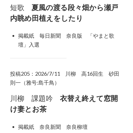
短歌
夏風の渡る段々畑から瀬戸
内眺め田植えをしたり
掲載紙 毎日新聞 奈良版 「やまと歌
壇」入選
投稿205：2026/7/11 川柳 高16回生 砂田
則一（雅号:島千鳥）
川柳 課題吟
衣替え終えて窓開
け妻とお茶
掲載紙 奈良新聞 奈良柳壇