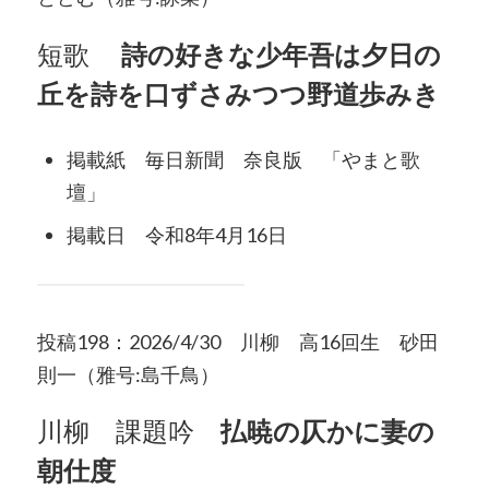
短歌
詩の好きな少年吾は夕日の
丘を詩を口ずさみつつ野道歩みき
掲載紙 毎日新聞 奈良版 「やまと歌
壇」
掲載日 令和8年4月16日
投稿198：2026/4/30 川柳 高16回生 砂田
則一（雅号:島千鳥）
川柳 課題吟
払暁の仄かに妻の
朝仕度