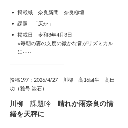
掲載紙 奈良新聞 奈良柳壇
課題 「仄か」
掲載日 令和8年4月8日
※毎朝の妻の支度の微かな音がリズミカル
に⋯⋯
投稿197：2026/4/27 川柳 高16回生 髙田
功（雅号:淡石）
川柳 課題吟
晴れか雨奈良の情
緒を天秤に