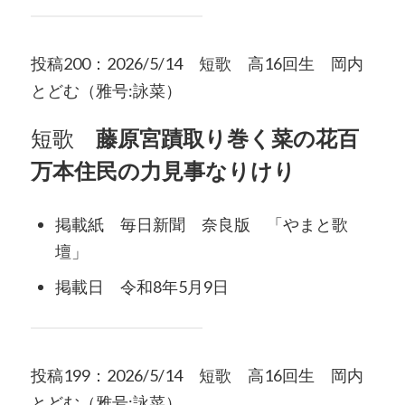
投稿200：2026/5/14 短歌 高16回生 岡内
とどむ（雅号:詠菜）
短歌
藤原宮蹟取り巻く菜の花百
万本住民の力見事なりけり
掲載紙 毎日新聞 奈良版 「やまと歌
壇」
掲載日 令和8年5月9日
投稿199：2026/5/14 短歌 高16回生 岡内
とどむ（雅号:詠菜）