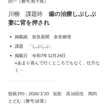
則一（雅号:島千鳥）
川柳 課題吟
歯の治療しぶしぶ
妻に背を押され
掲載紙 奈良新聞 奈良柳壇
課題 「しぶしぶ」
掲載日 令和7年12月24日
※あまり喜んで行くところでもなく、仕方な
く⋯
投稿190：2026/1/20 短歌 高16回生 岡内
とどむ（雅号:詠菜）