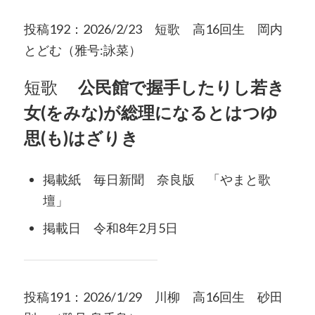
投稿192：2026/2/23 短歌 高16回生 岡内
とどむ（雅号:詠菜）
短歌
公民館で握手したりし若き
女(をみな)が総理になるとはつゆ
思(も)はざりき
掲載紙 毎日新聞 奈良版 「やまと歌
壇」
掲載日 令和8年2月5日
投稿191：2026/1/29 川柳 高16回生 砂田