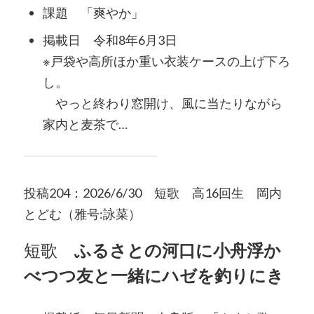
課題 「爽やか」
掲載日 令和8年6月3日
※戸袋や高所ほか重い衣装ケースの上げ下ろ
し。
やっと終わり窓開け、風に当たりながら
家内と麦茶で…
投稿204：2026/6/30 短歌 高16回生 岡内
とどむ（雅号:詠菜）
短歌
ふるさとの河口に小舟浮か
べつつ友と一緒にハゼを釣りにき