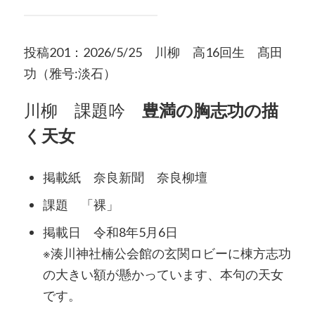
投稿201：2026/5/25 川柳 高16回生 髙田
功（雅号:淡石）
川柳 課題吟
豊満の胸志功の描
く天女
掲載紙 奈良新聞 奈良柳壇
課題 「裸」
掲載日 令和8年5月6日
※湊川神社楠公会館の玄関ロビーに棟方志功
の大きい額が懸かっています、本句の天女
です。