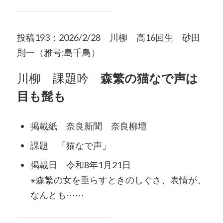
投稿193：2026/2/28 川柳 高16回生 砂田
則一（雅号:島千鳥）
川柳 課題吟
森繁の猫なで声は
目も髭も
掲載紙 奈良新聞 奈良柳壇
課題 「猫なで声」
掲載日 令和8年1月21日
※森繁の女を垂らすときのしぐさ、表情が、
なんとも⋯⋯