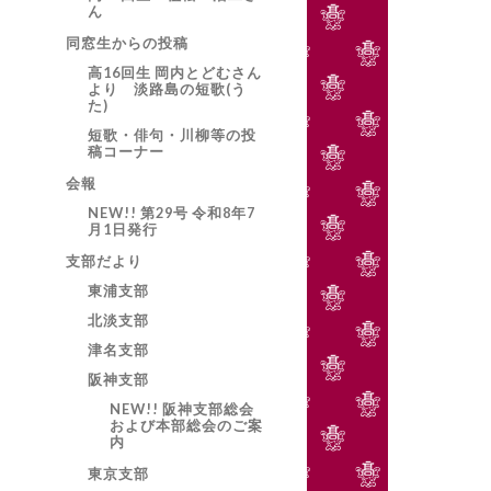
ん
同窓生からの投稿
高16回生 岡内とどむさん
より 淡路島の短歌(う
た)
短歌・俳句・川柳等の投
稿コーナー
会報
NEW!! 第29号 令和8年7
月1日発行
支部だより
東浦支部
北淡支部
津名支部
阪神支部
NEW!! 阪神支部総会
および本部総会のご案
内
東京支部