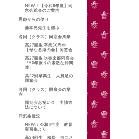
NEW!! 【令和8年度】同
窓会総会のご案内
恩師からの便り
藤本晃先生を偲ぶ
各回（クラス）同窓会風景
高27回生 卒業50周年
【母なる海の会】同窓会
高27回生 吹奏楽部同窓会
「50年振りの素敵な仲間
達」
高42回卒業生 大満足の
同窓会
各回（クラス）同窓会の案
内
同期会お祝い金 申請方
法について
同窓生近況
NEW!! 令和8年度 教育
実習生より
高34回生 植松 浩二さ