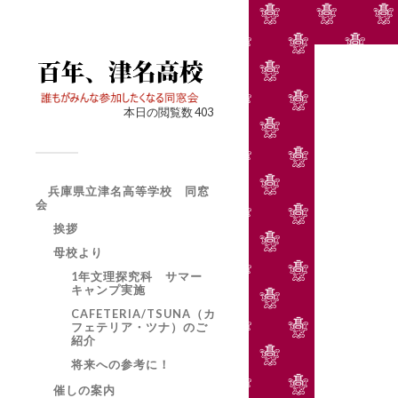
本日の閲覧数 403
兵庫県立津名高等学校 同窓
会
挨拶
母校より
1年文理探究科 サマー
キャンプ実施
CAFETERIA/TSUNA（カ
フェテリア・ツナ）のご
紹介
将来への参考に！
催しの案内