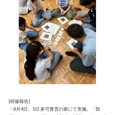
[研修報告]
・8月4日、5日 多可青雲の家にて実施。「防