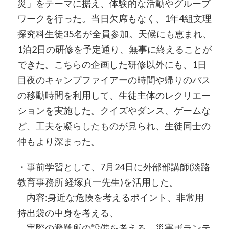
災」をテーマに据え、体験的な活動やグループ
ワークを行った。当日欠席もなく、1年4組文理
探究科生徒35名が全員参加。天候にも恵まれ、
1泊2日の研修を予定通り、無事に終えることが
できた。こちらの企画した研修以外にも、1日
目夜のキャンプファイアーの時間や帰りのバス
の移動時間を利用して、生徒主体のレクリエー
ションを実施した。クイズやダンス、ゲームな
ど、工夫を凝らしたものが見られ、生徒同士の
仲もより深まった。
・事前学習として、7月24日に外部部講師(淡路
教育事務所 経塚真一先生)を活用した。
内容:身近な危険を考えるポイント、非常用
持出袋の中身を考える、
実際の避難所の設備を考える、災害ボランテ